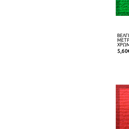
ΒΕΛΓ
ΜΕΤΡ
ΧΡΩ
5,60