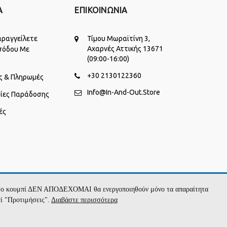
Α
ΕΠΙΚΟΙΝΩΝΙΑ
ραγγείλετε
Τίμου Μωραϊτίνη 3,
Αχαρνές Αττικής 13671
σόδου Με
(09:00-16:00)
+30 2130122360
ς & Πληρωμές
Info@in-And-Out.store
ίες Παράδοσης
ές
με το κουμπί ΔΕΝ ΑΠΟΔΕΧΟΜΑΙ θα ενεργοποιηθούν μόνο τα απαραίτητα
πί "Προτιμήσεις".
Διαβάστε περισσότερα
ΖΉΤΗΣΕ ΝΑ ΣΕ ΚΑΛΈΣΟΥΜΕ