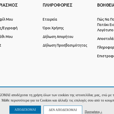
ΡΙΑΣΜΟΣ
ΠΛΗΡΟΦΟΡΙΕΣ
ΒΟΗΘΕΙ
φίλ Μου
Εταιρεία
Πώς Να Πα
Πατάκι Ει
ς/Εγγραφή
Όροι Χρήσης
Λογότυπο
άθι Μου
Δήλωση Απορήτου
Αποστολέ
t
Δήλωση Προσβασιμότητας
Πληροφορ
Επιστροφ
ΧΟΜΑΙ αποδέχεσαι τη χρήση όλων των cookies της ιστοσελίδας μας, ενώ 
te. Μάθε περισσότερα για τα Cookies και άλλαξε τις επιλογές σου από το κουμ
ΑΠΟΔΕΧΟΜΑΙ
ΔΕΝ ΑΠΟΔΕΧΟΜΑΙ
Προτιμήσεις ↓
enter