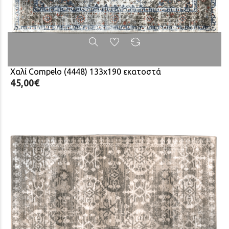
Χαλί Compelo (4448) 133x190 εκατοστά
45,00€