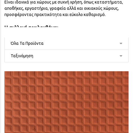
Είναι ιδανικά για χώρους με συχνή χρήση, όπως καταστήματα,
αποθήκες, εργαστήρια, γραφεία αλλά και οικιακούς χώρους,
προσφέροντας πρακτικότητα και εύκολο καθαρισμό.
Η συλλογή περιλαμβάνει:
•
Small Squares
σε αποχρώσεις κεραμιδί και γραφίτη.
•
Small Coins
σε μπλε και μπεζ, με ανάγλυφη υφή.
•
PVC Bolle
με χαρακτηριστική επιφάνεια “
τάπα
”.
•
Aluminum PVC
με μεταλλικό look.
Περιλαμβάνονται προϊόντα με πιστοποίηση
Bfl-S1
(Αντίδραση
στη Φωτιά),
απαραίτητη για δημόσιους και επαγγελματικούς
χώρους όπως καταστήματα, ξενοδοχεία, γραφεία, σχολεία και
νοσοκομεία
.
Τα
Πλαστικά Δάπεδα Βινυλίου PVC με σχέδιο μοτίβο
αποτελούν
οικονομική και αξιόπιστη λύση για χώρους που απαιτούν αντοχή
και ξεχωριστό στυλ.