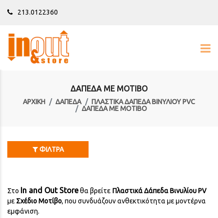
213.0122360
ΔΆΠΕΔΑ ΜΕ ΜΟΤΊΒΟ
ΑΡΧΙΚΉ
ΔΑΠΕΔΑ
ΠΛΑΣΤΙΚΆ ΔΆΠΕΔΑ ΒΙΝΥΛΊΟΥ PVC
ΔΆΠΕΔΑ ΜΕ ΜΟΤΊΒΟ
ΦΊΛΤΡΑ
In and Out Store
Στο
θα βρείτε
Πλαστικά Δάπεδα Βινυλίου PV
με
Σχέδιο Μοτίβο
, που συνδυάζουν ανθεκτικότητα με μοντέρνα
εμφάνιση.