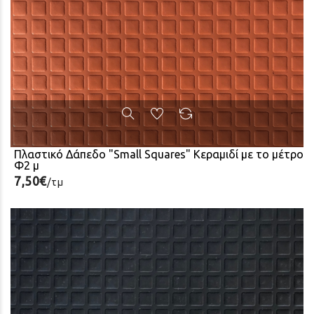
Για περισσότερες πληροφορίες και καθοδήγηση στην επιλογή
καλέστε μας στο
2130122360
.
δαπέδου
Πλαστικό Δάπεδο "Small Squares" Κεραμιδί με το μέτρο
Φ2 μ
7,50€
/τμ