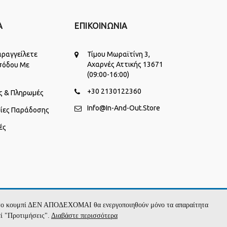
Α
ΕΠΙΚΟΙΝΩΝΙΑ
ραγγείλετε
Τίμου Μωραϊτίνη 3,
Αχαρνές Αττικής 13671
σόδου Με
(09:00-16:00)
+30 2130122360
ς & Πληρωμές
Info@in-And-Out.store
ίες Παράδοσης
ές
με το κουμπί ΔΕΝ ΑΠΟΔΕΧΟΜΑΙ θα ενεργοποιηθούν μόνο τα απαραίτητα
πί "Προτιμήσεις".
Διαβάστε περισσότερα
ΖΉΤΗΣΕ ΝΑ ΣΕ ΚΑΛΈΣΟΥΜΕ