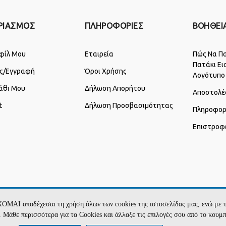
ΡΙΑΣΜΟΣ
ΠΛΗΡΟΦΟΡΙΕΣ
ΒΟΗΘΕΙ
φίλ Μου
Εταιρεία
Πώς Να Πα
Πατάκι Ει
ς/Εγγραφή
Όροι Χρήσης
Λογότυπο
άθι Μου
Δήλωση Απορήτου
Αποστολέ
t
Δήλωση Προσβασιμότητας
Πληροφορ
Επιστροφ
ΧΟΜΑΙ αποδέχεσαι τη χρήση όλων των cookies της ιστοσελίδας μας, ενώ 
te. Μάθε περισσότερα για τα Cookies και άλλαξε τις επιλογές σου από το κουμ