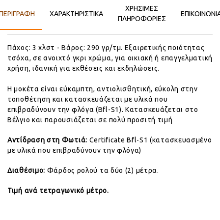
ΧΡΉΣΙΜΕΣ
ΠΕΡΙΓΡΑΦΉ
ΧΑΡΑΚΤΗΡΙΣΤΙΚΑ
ΕΠΙΚΟΙΝΩΝΊ
ΠΛΗΡΟΦΟΡΊΕΣ
Πάχος: 3 χλστ - Βάρος: 290 γρ/τμ. Εξαιρετικής ποιότητας
τσόχα, σε ανοιχτό γκρι χρώμα, για οικιακή ή επαγγελματική
χρήση, ιδανική για εκθέσεις και εκδηλώσεις.
Η μοκέτα είναι εύκαμπτη, αντιολισθητική, εύκολη στην
τοποθέτηση και κατασκευάζεται με υλικά που
επιβραδύνουν την φλόγα (Bfl-S1). Κατασκευάζεται στο
Βέλγιο και παρουσιάζεται σε πολύ προσιτή τιμή
Αντίδραση στη Φωτιά:
Certificate
Bfl-S1 (κατασκευασμένο
με υλικά που επιβραδύνουν την φλόγα)
Διαθέσιμο:
Φάρδος ρολού τα δύο (2) μέτρα.
Τιμή ανά τετραγωνικό μέτρο.