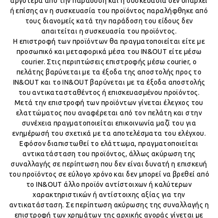
αργότερα από την παράδοση και η συσκευασία δεν υπάρχει
ή επίσης αν η συσκευασία του προϊόντος παραλήφθηκε από
τους διανομείς κατά την παράδοση του είδους δεν
απαιτείται η συσκευασία του προϊόντος.
Η επιστροφή των προϊόντων θα πραγματοποιείται είτε με
προσωπικό και μεταφορικά μέσα του IN&OUT είτε μέσω
courier. Στις περιπτώσεις επιστροφής μέσω courier, o
πελάτης βαρύνεται με τα έξοδα της αποστολής προς το
IN&OUT και το IN&OUT βαρύνεται με τα έξοδα αποστολής
του αντικατασταθέντος ή επισκευασμένου προϊόντος.
Μετά την επιστροφή των προϊόντων γίνεται έλεγχος του
ελαττώματος που αναφέρεται από τον πελάτη και στην
συνέχεια πραγματοποιείται επικοινωνία μαζί του για
ενημέρωσή του σχετικά με τα αποτελέσματα του ελέγχου.
Εφόσον διαπιστωθεί το ελάττωμα, πραγματοποιείται
αντικατάσταση του προϊόντος, άλλως ακύρωση της
συναλλαγής σε περίπτωση που δεν είναι δυνατή η επισκευή
του προϊόντος σε εύλογο χρόνο και δεν μπορεί να βρεθεί από
το IN&OUT άλλο προϊόν αντίστοιχων ή καλύτερων
χαρακτηριστικών ή αντίστοιχης αξίας για την
αντικατάσταση. Σε περίπτωση ακύρωσης της συναλλαγής η
επιστροφή των χρημάτων της αρχικής αγοράς γίνεται με