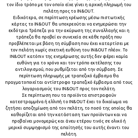
τον ίδιο τρόπο με τον οποίο είχε γίνει η αρχική πληρωμή του
πελάτη προς το IN&OUT.
Ειδικότερα, σε περίπτωση χρέωσης μέσω πιστωτικής
κάρτας το IN&OUT θα υποχρεούται να ενημερώσει την
εκδότρια Τράπεζα για την ακύρωση της συναλλαγής και η
τράπεζα θα προβεί εν συνεχεία σε κάθε πράξη που
προβλέπεται με βάση τη σύμβαση που έχει καταρτίσει με
τον πελάτη χωρίς σχετική ευθύνη του IN&OUT πλέον. Το
IN&OUT κατόπιν της ενημέρωσης αυτής δεν φέρει καμία
ευθύνη για το χρόνο και τον τρόπο εκτέλεσης του
αντιλογισμού, που ρυθμίζεται από την σύμβαση. Σε
περίπτωση πληρωμής με τραπεζικό έμβασμα θα
πραγματοποιείται αντίστροφο τραπεζικό έμβασμα από τους
λογαριασμούς του IN&OUT προς τον πελάτη.
Σε περίπτωση που τα προϊόντα επιστραφούν
κατεστραμμένα ή ελλιπή το IN&OUT έχει το δικαίωμα να
ζητήσει αποζημίωση από τον πελάτη, το ποσό της οποίας θα
καθορίζεται από την κατάσταση των προϊόντων και να
προβαίνει μονομερώς και άνευ ετέρου τινός σε ολικό ή
μερικό συμψηφισμό της απαίτησής του αυτής έναντι του
πελάτη.