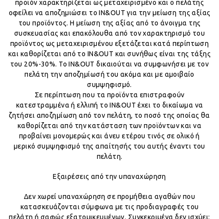
προϊόν χαρακτηρίζεται ως μεταχειρισμένο και ο πελάτης
οφείλει να αποζημιώσει το IN&OUT για την μείωση της αξίας
του προϊόντος. Η μείωση της αξίας από το άνοιγμα της
συσκευασίας και επακόλουθα από τον χαρακτηρισμό του
προϊόντος ως μεταχειρισμένου εξετάζεται κατά περίπτωση
και καθορίζεται από το IN&OUT και συνήθως είναι της τάξης
του 20%-30%. Το IN&OUT δικαιούται να συμφωνήσει με τον
πελάτη την αποζημίωσή του ακόμα και με αμοιβαίο
συμψηφισμό.
Σε περίπτωση που τα προϊόντα επιστραφούν
κατεστραμμένα ή ελλιπή το IN&OUT έχει το δικαίωμα να
ζητήσει αποζημίωση από τον πελάτη, το ποσό της οποίας θα
καθορίζεται από την κατάσταση των προϊόντων και να
προβαίνει μονομερώς και άνευ ετέρου τινός σε ολικό ή
μερικό συμψηφισμό της απαίτησής του αυτής έναντι του
πελάτη.
Εξαιρέσεις από την υπαναχώρηση
Δεν χωρεί υπαναχώρηση σε προμήθεια αγαθών που
κατασκευάζονται σύμφωνα με τις προδιαγραφές του
πελάτη ή σαφώς εξατομικευμένων. Συγκεκριμένα δεν ισχύει: