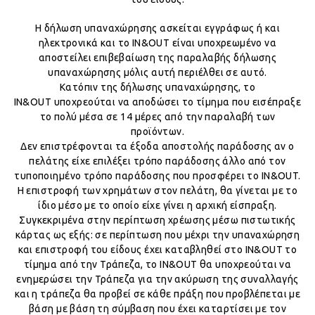
Η δήλωση υπαναχώρησης ασκείται εγγράφως ή και
ηλεκτρονικά και το IN&OUT είναι υποχρεωμένο να
αποστείλει επιβεβαίωση της παραλαβής δήλωσης
υπαναχώρησης μόλις αυτή περιέλθει σε αυτό.
Κατόπιν της δήλωσης υπαναχώρησης, το
IN&OUT υποχρεούται να αποδώσει το τίμημα που εισέπραξε
το πολύ μέσα σε 14 μέρες από την παραλαβή των
προϊόντων.
Δεν επιστρέφονται τα έξοδα αποστολής παράδοσης αν ο
πελάτης είχε επιλέξει τρόπο παράδοσης άλλο από τον
τυποποιημένο τρόπο παράδοσης που προσφέρει το IN&OUT.
Η επιστροφή των χρημάτων στον πελάτη, θα γίνεται με το
ίδιο μέσο με το οποίο είχε γίνει η αρχική είσπραξη.
Συγκεκριμένα στην περίπτωση χρέωσης μέσω πιστωτικής
κάρτας ως εξής: σε περίπτωση που μέχρι την υπαναχώρηση
και επιστροφή του είδους έχει καταβληθεί στο IN&OUT το
τίμημα από την Τράπεζα, το IN&OUT θα υποχρεούται να
ενημερώσει την Τράπεζα για την ακύρωση της συναλλαγής
και η τράπεζα θα προβεί σε κάθε πράξη που προβλέπεται με
βάση με βάση τη σύμβαση που έχει καταρτίσει με τον